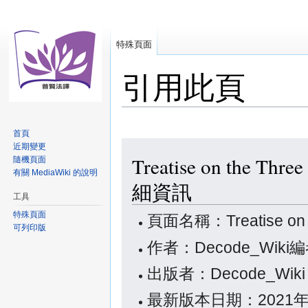
特殊頁面
引用此頁
首頁
跳
跳
近期變更
Treatise on the
隨機頁面
至
至
有關 MediaWiki 的說明
導
搜
細資訊
覽
尋
工具
特殊頁面
頁面名稱：Treatise on
可列印版
作者：Decode_Wiki
出版者：Decode_Wik
最新版本日期：2021年