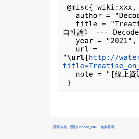
 @misc{ wiki:xxx,

   author = "Decode_Wiki",

   title = "Treatise on the Three Natures 《三
自性論》 --- Decode_
   year = "2021",

   url = 
"
\url{
http://wate
title=Treatise_on
   note = "[線上資源；訪問於2026年08月7日]"

隱私政策
關於Decode_Wiki
免責聲明