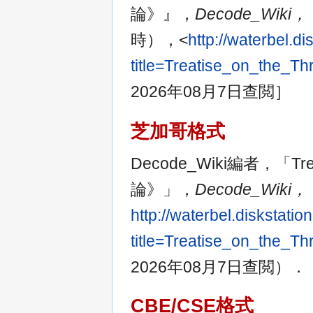
論》』，
Decode_Wiki，
時），<
http://waterbel.
title=Treatise_on_t
2026年08月7日查閲］
芝加哥格式
Decode_Wiki編者，「Treat
論》」，
Decode_Wiki，
http://waterbel.diskstat
title=Treatise_on_
2026年08月7日查閲）．
CBE/CSE格式