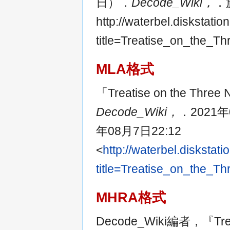
日）．
Decode_Wiki，
．
http://waterbel.diskstat
title=Treatise_on_
MLA格式
「Treatise on the Th
Decode_Wiki，
．2021
年08月7日22:12
<
http://waterbel.disksta
title=Treatise_on_t
MHRA格式
Decode_Wiki編者，『Treat