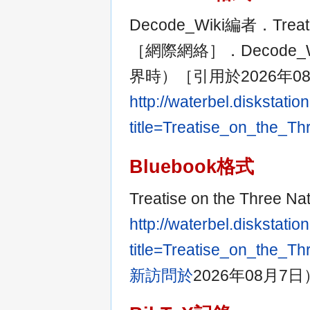
Decode_Wiki編者．Treat
［網際網絡］．Decode_W
界時）［引用於2026年
http://waterbel.diskstat
title=Treatise_on_
Bluebook格式
Treatise on the Thre
http://waterbel.diskstat
title=Treatise_on_
新訪問於
2026年08月7