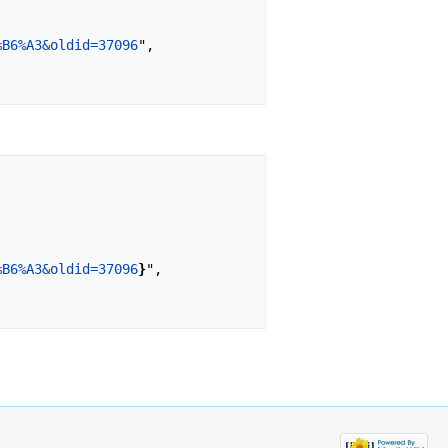
%B6%A3&oldid=37096
",

%B6%A3&oldid=37096
}
",
