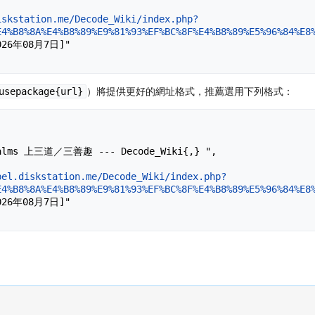
iskstation.me/Decode_Wiki/index.php?
E4%B8%8A%E4%B8%89%E9%81%93%EF%BC%8F%E4%B8%89%E5%96%84%E8
usepackage{url}
）將提供更好的網址格式，推薦選用下列格式：
bel.diskstation.me/Decode_Wiki/index.php?
E4%B8%8A%E4%B8%89%E9%81%93%EF%BC%8F%E4%B8%89%E5%96%84%E8