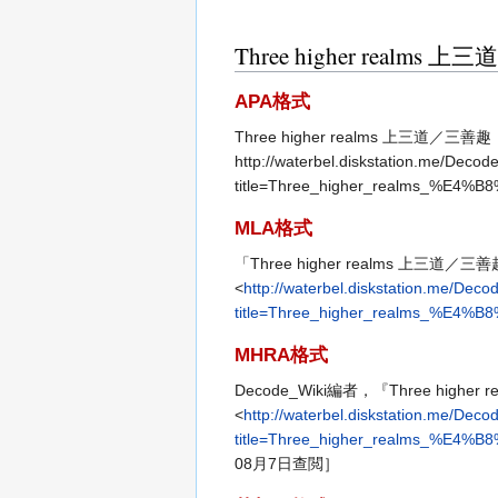
Three higher real
APA格式
Three higher realms 上三道／三
http://waterbel.diskstation.me/Decod
title=Three_higher_realms_%
MLA格式
「Three higher realms 上三道／三
<
http://waterbel.diskstation.me/Deco
title=Three_higher_realms_%
MHRA格式
Decode_Wiki編者，『Three highe
<
http://waterbel.diskstation.me/Deco
title=Three_higher_realms_%
08月7日查閲］