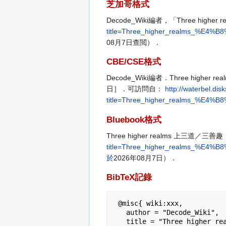
芝加哥格式
Decode_Wiki編者，「Three highe
title=Three_higher_realms_%
08月7日查閲）．
CBE/CSE格式
Decode_Wiki編者．Three high
日］．可訪問自：
http://waterbel.di
title=Three_higher_realms_%
Bluebook格式
Three higher realms 上三道／三善趣
title=Three_higher_realms_
於
2026年08月7日）．
BibTeX記錄
 @misc{ wiki:xxx,

   author = "Decode_Wiki",

   title = "Three higher realms 上三道／三善趣 --- Decode_Wiki{,} ",
