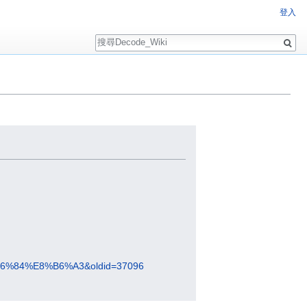
登入
搜
尋
6%84%E8%B6%A3&oldid=37096