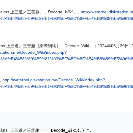
r realms 上三道／三善趣」，
Decode_Wiki，
，
http://waterbel.diskstatio
E4%B8%8A%E4%B8%89%E9%81%93%EF%BC%8F%E4%B8%89%E5%96%
er realms 上三道／三善趣［網際網絡］．Decode_Wiki，；2024年06月2
skstation.me/Decode_Wiki/index.php?
E4%B8%8A%E4%B8%89%E9%81%93%EF%BC%8F%E4%B8%89%E5%96%8
，
http://waterbel.diskstation.me/Decode_Wiki/index.php?
%E4%B8%8A%E4%B8%89%E9%81%93%EF%BC%8F%E4%B8%89%E5%96