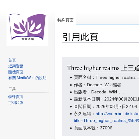
特殊頁面
引用此頁
跳
跳
首頁
Three higher rea
近期變更
至
至
隨機頁面
導
搜
頁面名稱：Three higher real
有關 MediaWiki 的說明
覽
尋
作者：Decode_Wiki編者
工具
出版者：Decode_Wiki，．
特殊頁面
最新版本日期：2024年06月20日
可列印版
查閲日期：2026年08月7日22:
永久連結：
http://waterbel.disks
title=Three_higher_realm
頁面版本號：37096