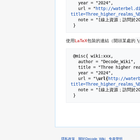
   year = "2024",

   url = "
http://waterbel.d
title=Three_higher_realms_%
   note = "[線上資源；訪問於2026年08月7日]"

使用
LaTeX
包裝的連結（開頭某處的
\
 @misc{ wiki:xxx,

   author = "Decode_Wiki",

   title = "Three higher realms 上三道／三善趣 --- Decode_Wiki{,} ",

   year = "2024",

   url = "
\url{
http://water
title=Three_higher_realms_%
   note = "[線上資源；訪問於2026年08月7日]"

隱私政策
關於Decode_Wiki
免責聲明