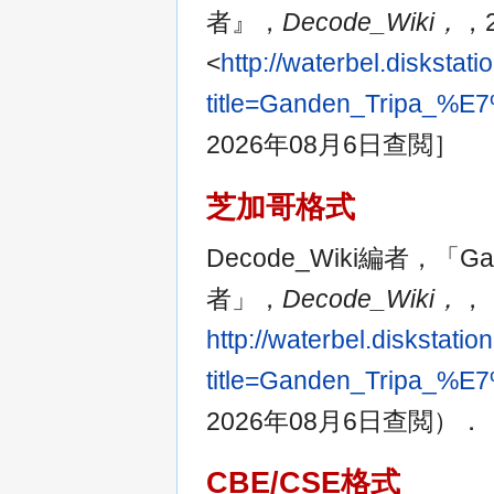
者』，
Decode_Wiki，
，
<
http://waterbel.disksta
title=Ganden_Trip
2026年08月6日查閲］
芝加哥格式
Decode_Wiki編者，「G
者」，
Decode_Wiki，
，
http://waterbel.diskstat
title=Ganden_Trip
2026年08月6日查閲）．
CBE/CSE格式