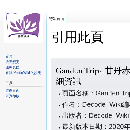
特殊頁面
引用此頁
首頁
跳
跳
近期變更
Ganden Tripa
隨機頁面
至
至
有關 MediaWiki 的說明
導
搜
細資訊
覽
尋
工具
特殊頁面
頁面名稱：Ganden T
可列印版
作者：Decode_Wiki
出版者：Decode_Wik
最新版本日期：2020年