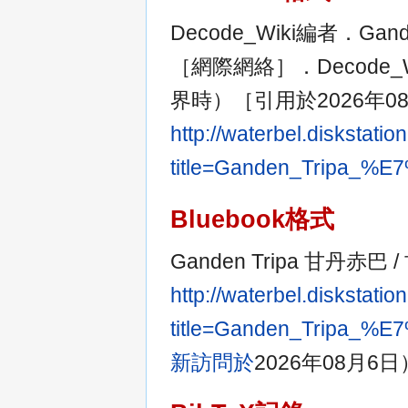
Decode_Wiki編者．Ga
［網際網絡］．Decode_W
界時）［引用於2026年
http://waterbel.diskstat
title=Ganden_Trip
Bluebook格式
Ganden Tripa 甘丹赤
http://waterbel.diskstat
title=Ganden_Trip
新訪問於
2026年08月6