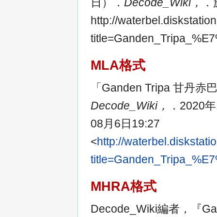
日）．
Decode_Wiki，
．
http://waterbel.diskstat
title=Ganden_Trip
MLA格式
「Ganden Tripa 甘
Decode_Wiki，
．2020
08月6日19:27
<
http://waterbel.disksta
title=Ganden_Trip
MHRA格式
Decode_Wiki編者，『G