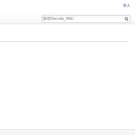
登入
搜
尋