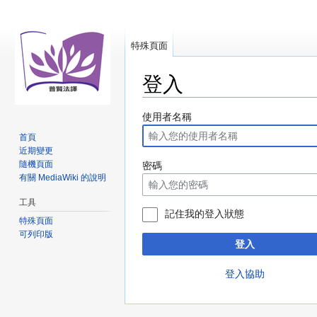
特殊頁面
登入
跳
跳
使用者名稱
至
至
首頁
導
搜
近期變更
覽
尋
隨機頁面
密碼
有關 MediaWiki 的說明
工具
記住我的登入狀態
特殊頁面
可列印版
登入
登入協助