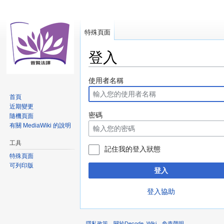
特殊頁面
登入
跳
跳
使用者名稱
至
至
首頁
導
搜
近期變更
覽
尋
密碼
隨機頁面
有關 MediaWiki 的說明
工具
記住我的登入狀態
特殊頁面
可列印版
登入
登入協助
隱私政策
關於Decode_Wiki
免責聲明