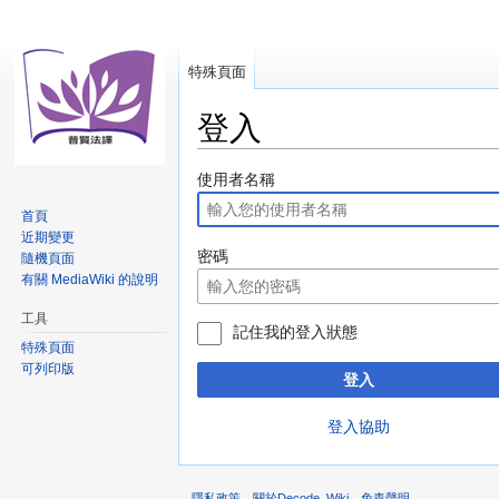
特殊頁面
登入
跳
跳
使用者名稱
至
至
首頁
導
搜
近期變更
覽
尋
密碼
隨機頁面
有關 MediaWiki 的說明
工具
記住我的登入狀態
特殊頁面
可列印版
登入
登入協助
隱私政策
關於Decode_Wiki
免責聲明