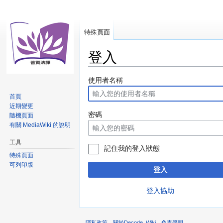
特殊頁面
登入
跳
跳
使用者名稱
至
至
首頁
導
搜
近期變更
覽
尋
密碼
隨機頁面
有關 MediaWiki 的說明
工具
記住我的登入狀態
特殊頁面
可列印版
登入
登入協助
隱私政策
關於Decode_Wiki
免責聲明