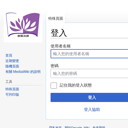
特殊頁面
登入
跳
跳
使用者名稱
至
至
首頁
導
搜
近期變更
覽
尋
密碼
隨機頁面
有關 MediaWiki 的說明
工具
記住我的登入狀態
特殊頁面
可列印版
登入
登入協助
隱私政策
關於Decode_Wiki
免責聲明