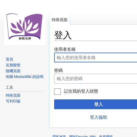
特殊頁面
登入
跳
跳
使用者名稱
至
至
首頁
導
搜
近期變更
覽
尋
密碼
隨機頁面
有關 MediaWiki 的說明
工具
記住我的登入狀態
特殊頁面
可列印版
登入
登入協助
隱私政策
關於Decode_Wiki
免責聲明