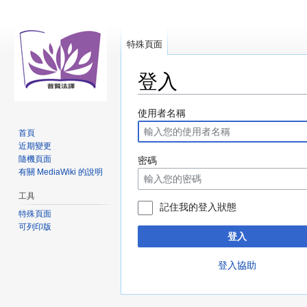
特殊頁面
登入
跳
跳
使用者名稱
至
至
首頁
導
搜
近期變更
覽
尋
隨機頁面
密碼
有關 MediaWiki 的說明
工具
記住我的登入狀態
特殊頁面
可列印版
登入
登入協助