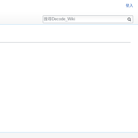
登入
搜
尋