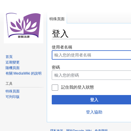
特殊頁面
登入
跳
跳
使用者名稱
至
至
首頁
導
搜
近期變更
覽
尋
密碼
隨機頁面
有關 MediaWiki 的說明
工具
記住我的登入狀態
特殊頁面
可列印版
登入
登入協助
隱私政策
關於Decode_Wiki
免責聲明