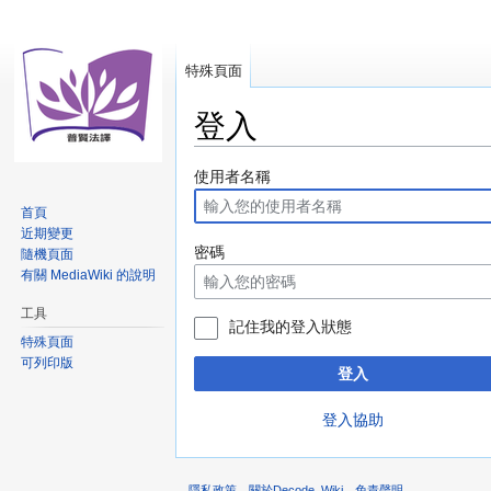
特殊頁面
登入
跳
跳
使用者名稱
至
至
首頁
導
搜
近期變更
覽
尋
密碼
隨機頁面
有關 MediaWiki 的說明
工具
記住我的登入狀態
特殊頁面
可列印版
登入
登入協助
隱私政策
關於Decode_Wiki
免責聲明