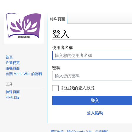
特殊頁面
登入
跳
跳
使用者名稱
至
至
首頁
導
搜
近期變更
覽
尋
密碼
隨機頁面
有關 MediaWiki 的說明
工具
記住我的登入狀態
特殊頁面
可列印版
登入
登入協助
隱私政策
關於Decode_Wiki
免責聲明