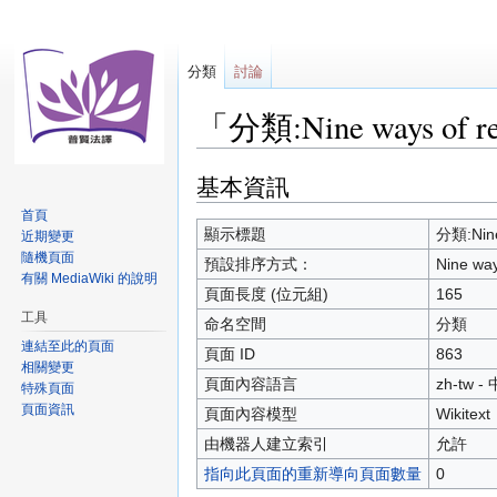
分類
討論
「分類:Nine ways of r
基本資訊
跳
跳
至
至
首頁
導
搜
顯示標題
分類:Nine 
近期變更
覽
尋
隨機頁面
預設排序方式：
Nine way
有關 MediaWiki 的說明
頁面長度 (位元組)
165
工具
命名空間
分類
連結至此的頁面
頁面 ID
863
相關變更
頁面內容語言
zh-tw 
特殊頁面
頁面資訊
頁面內容模型
Wikitext
由機器人建立索引
允許
指向此頁面的重新導向頁面數量
0