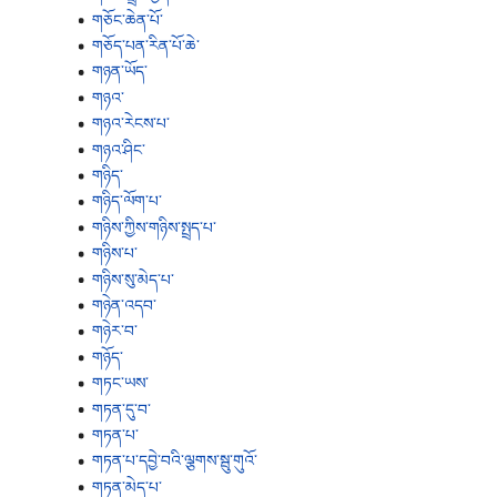
གཅོང་ཆེན་པོ་
གཅོད་པན་རིན་པོ་ཆེ་
གཉན་ཡོད་
གཉའ་
གཉའ་རེངས་པ་
གཉའ་ཤིང་
གཉིད་
གཉིད་ལོག་པ་
གཉིས་ཀྱིས་གཉིས་སྤྲད་པ་
གཉིས་པ་
གཉིས་སུ་མེད་པ་
གཉེན་འདབ་
གཉེར་བ་
གཉོད་
གཏང་ཡས་
གཏན་དུ་བ་
གཏན་པ་
གཏན་པ་དབྱེ་བའི་ལྕགས་སྦུ་གུའོ་
གཏན་མེད་པ་