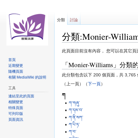
分類
討論
分類:Monier-Willia
跳
跳
此頁面目前沒有內容， 您可以在其它頁
至
至
首頁
「Monier-Williams」分
導
搜
近期變更
覽
尋
隨機頁面
此分類包含以下 200 個頁面，共 3,765
有關 MediaWiki 的說明
（上一頁）（
下一頁
）
工具
ཀ
連結至此的頁面
相關變更
ཀ་གཞུ་
特殊頁面
ཀ་དམ་བ་
可列印版
ཀ་ནི་སཀ་
頁面資訊
ཀ་པི་ཏ་
ཀ་བ་