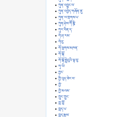
ཀུན་འབྱུང་བ་
ཀུན་འབྱེད་གཞོན་ནུ་
ཀུན་ལ་གྲགས་པ་
ཀུན་ཤེས་ཀཽ་ཎྜི་
ཀུར་བིན་ད་
ཀེ་ཤ་རམ་
ཀེའུ་
ཀོ་ལྤགས་མཁན་
ཀོ་སྐོ་
ཀོ་སྐོ་སྤྲེའུའི་ལྟ་བུ་
ཀྭ་ཡི་
ཀྱང་
ཀྱི་འུད་ཟེར་བ་
ཀྱེ་
ཀྱེ་མའམ་
ཀྲུང་ཀྲུང་
ཀླ་ཀློ་
ཀླད་པ་
ཀླད་རྒྱས་