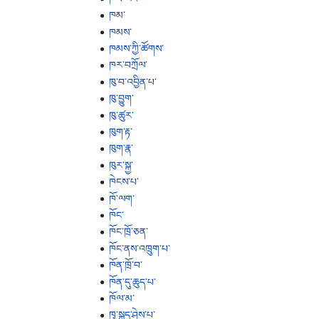
ཁམ་
ཁམས་
ཁམས་ཀྱི་ཚོགས་
ཁར་བཀྲོལ་
ཁུ་བ་འབྱིན་པ་
ཁུ་བྱུག་
ཁུ་ཚུར་
ཁུག་རྟ་
ཁུག་རྣ་
ཁུར་སྐྱ་
ཁེངས་པ་
ཁོ་ལག་
ཁོང་
ཁོང་ཁྲོ་ཅན་
ཁོང་ནས་འཁྲུག་པ་
ཁོན་ཁྲོ་བ་
ཁོན་དུ་ཆུད་པ་
ཁོལ་མ་
ཁྭ་སྐད་ཤེས་པ་