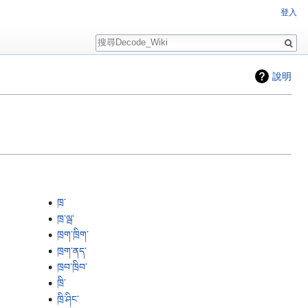
登入
搜
尋
說明
ཁྲ་
ཁྲ་ལྦ་
ཁྲག་ཁྲིག་
ཁྲག་ནད་
ཁྲབ་ཁྲིབ་
ཁྲི་
ཁྲི་ཤིང་