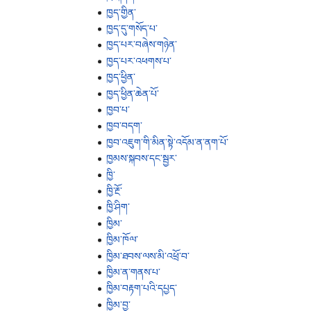
ཁྱད་གྱིན་
ཁྱད་དུ་གསོད་པ་
ཁྱད་པར་བཞེས་གཉེན་
ཁྱད་པར་འཕགས་པ་
ཁྱད་ཕྱིན་
ཁྱད་ཕྱིན་ཆེན་པོ་
ཁྱབ་པ་
ཁྱབ་བདག་
ཁྱབ་འཇུག་གི་མིན་སྟེ་འདོམ་ན་ནག་པོ་
ཁྱམས་སྐབས་དང་སྦྱར་
ཁྱི་
ཁྱི་རྔོ་
ཁྱི་ཤིག་
ཁྱིམ་
ཁྱིམ་ཁོལ་
ཁྱིམ་ཐབས་ལས་མི་འཕྲོ་བ་
ཁྱིམ་ན་གནས་པ་
ཁྱིམ་བརྟག་པའི་དཔྱད་
ཁྱིམ་བྱ་