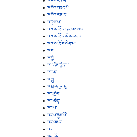
ཁ་དོག་ངན་པ་
ཁ་དོག་བཟང་པོ་
ཁ་དོག་རན་པ་
ཁ་དྲག་པ་
ཁ་ན་མ་ཐོ་བ་དང་བཅས་པ་
ཁ་ན་མ་ཐོ་བ་མི་མངའ་བ་
ཁ་ན་མ་ཐོ་བ་མེད་པ་
ཁ་བ་
ཁ་བྱེ་
ཁ་འདོན་བྱེད་པ་
ཁ་རན་
ཁ་སྤུ་
ཁ་སྲལ་ཆུང་ངུ་
ཁང་ཁྱིམ་
ཁང་ཆེན་
ཁང་པ་
ཁང་པ་ཟླུམ་པོ་
ཁང་བཟང་
ཁབ་
ཁབ་ལོང་