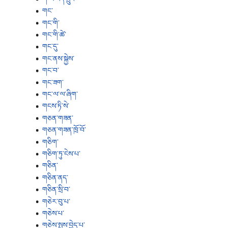
གང་
གང་གི་
གང་གི་ཚེ་
གང་དུ་
གང་ནས་སྐྱེས་
གང་བ་
གང་ཟག་
གང་ལ་ལ་ཞིག་
གངས་ཏི་སེ་
གཅན་གཟན་
གཅན་གཟན་ཁྲོ་བོ་
གཅིག་
གཅིག་ཏུ་ངེས་པ་
གཅིན་
གཅིན་ནད་
གཅིན་སྲི་བ་
གཅེར་བུ་པ་
གཅེས་པ་
གཅེས་སྤྲས་བྱེད་པ་