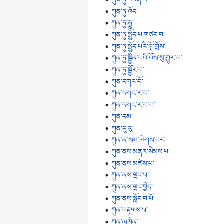
ཀུན་ཏུ་འོད་
ཀུན་ཏུ་རྒྱུ་
ཀུན་ཏུ་སྤྱོད་པ་གཙང་བ་
ཀུན་ཏུ་སྤྱོད་པའི་བློ་གྲོས་
ཀུན་ཏུ་སྦྱིན་པའི་འོས་སུ་གྱུར་བ་
ཀུན་ཏུ་སྦྱོར་བ་
ཀུན་དགའ་བོ་
ཀུན་དགའ་ར་བ་
ཀུན་དགའ་ར་བ་བ་
ཀུན་དམ་
ཀུན་དུ་རུ་
ཀུན་ན་སམ་ལེགས་པར་
ཀུན་ནས་མནར་སེམས་པ་
ཀུན་ནས་མཛེས་པ་
ཀུན་ནས་ལྡང་བ་
ཀུན་ནས་ལྡང་བྱེད་
ཀུན་ནས་སློང་བ་པོ་
ཀུན་བརྟགས་པ་
ཀུན་མཁྱེན་