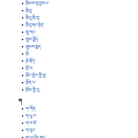
ཁྲིམས་སུ་བྱས་པ་
ཁྲིའུ་
ཁྲིའུ་ཁྲི་བུ་
ཁྲིའུ་རྐང་རྟེན་
ཁྲུ་གང་
ཁྲུམ་སྨོད་
ཁྲུམས་སྨད་
ཁྲེ་
ཁྲེ་རྒོད་
ཁྲོ་བ་
ཁྲོང་ཁྱེར་གྱི་བླ་
ཁྲོན་པ་
ཁྲོམ་གྱི་རུ་
ག
ག་གོན་
ག་པུ་ར་
ག་བ་ཙེ་
ག་བུར་
ག་ཡ་འོད་སྲུང་