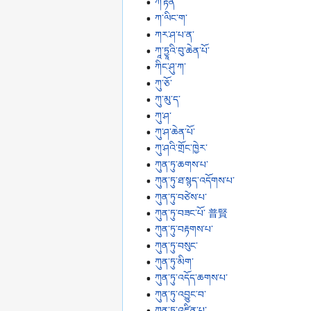
ཀ་རྟེན་
ཀ་ལིང་ག་
ཀར་ཤ་པ་ན་
ཀཱ་ཏྱཱའི་བུ་ཆེན་པོ་
ཀིང་ཤུ་ཀ་
ཀུ་ཅོ་
ཀུ་མུ་ད་
ཀུ་ཤ་
ཀུ་ཤ་ཆེན་པོ་
ཀུ་ཤའི་གྲོང་ཁྱེར་
ཀུན་ཏུ་ཆགས་པ་
ཀུན་ཏུ་ཐ་སྙད་འདོགས་པ་
ཀུན་ཏུ་བཙེས་པ་
ཀུན་ཏུ་བཟང་པོ་ 普賢
ཀུན་ཏུ་བརྟགས་པ་
ཀུན་ཏུ་བསུང་
ཀུན་ཏུ་མིག་
ཀུན་ཏུ་འདོད་ཆགས་པ་
ཀུན་ཏུ་འབྱུང་བ་
ཀུན་ཏུ་འཛིན་པ་